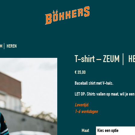
EUM│ HEREN
T-shirt – ZEUM│ H
€
35,00
Baseball shirt met V-hals.
LET OP: Shirts vallen op maat, wil je een 
Levertijd:
1-6 werkdagen
Maat