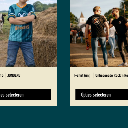
product
heeft
meerdere
variaties.
Deze
optie
kan
gekozen
worden
op
de
na
productpagina
– 15│ JONGENS
T-shirt (uni) │ Onbesoesde Rock’n Ro
€
27,50
ies selecteren
Opties selecteren