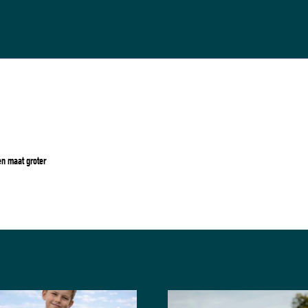
een maat groter
Dit