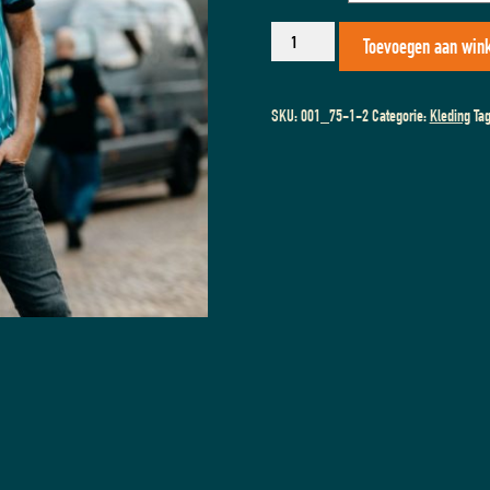
T-
Toevoegen aan win
shirt
-
ZEUM│
SKU:
001_75-1-2
Categorie:
Kleding
Ta
HEREN
aantal