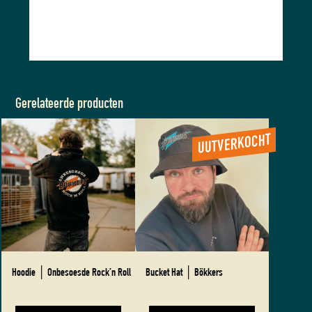
Gerelateerde producten
Dit
product
heeft
meerdere
variaties.
Deze
optie
kan
gekozen
worden
Hoodie │ Onbesoesde Rock’n Roll
Bucket Hat │ Bökkers
op
de
€
45,00
€
15,00
productpagina