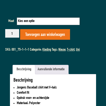
Maat
T-
Toevoegen aan winkelwagen
shirt
-
ZEUM│
SKU:
001_75-1-1-1
Categorie:
Kleding
Tags:
Nieuw
,
T-shirt
,
Uni
JONGENS
aantal
Beschrijving
Aanvullende informatie
Beschrijving
Jongens Baseball shirt met V-hals
Comfort fit
Opdruk voor- en achterzijde
Materiaal: Polyester