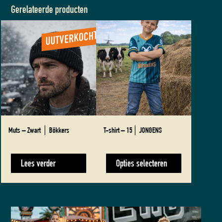
Gerelateerde producten
Dit
product
heeft
meerdere
variaties.
Deze
optie
kan
gekozen
worden
Muts – Zwart │ Bökkers
T-shirt – 15│ JONGENS
op
de
€
20,00
€
35,00
productpagina
Lees verder
Opties selecteren
Dit
Dit