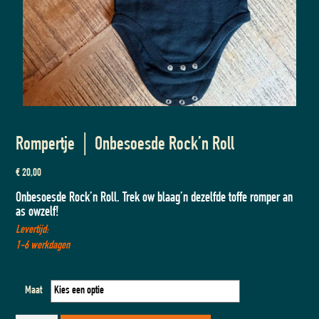
Rompertje │ Onbesoesde Rock’n Roll
€
20,00
Onbesoesde Rock’n Roll. Trek ow blaag’n dezelfde toffe romper an
as owzelf!
Levertijd:
1-6 werkdagen
Maat