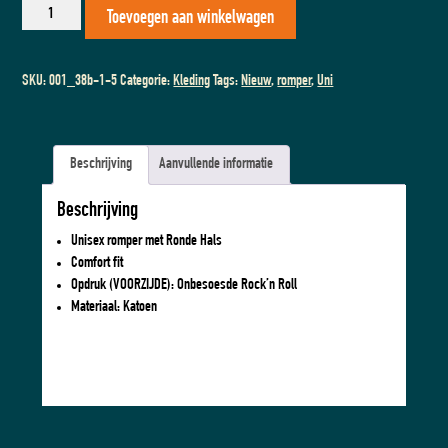
Rompertje
Toevoegen aan winkelwagen
│
Onbesoesde
Rock'n
SKU:
001_38b-1-5
Categorie:
Kleding
Tags:
Nieuw
,
romper
,
Uni
Roll
aantal
Beschrijving
Aanvullende informatie
Beschrijving
Unisex romper met Ronde Hals
Comfort fit
Opdruk (VOORZIJDE): Onbesoesde Rock’n Roll
Materiaal: Katoen